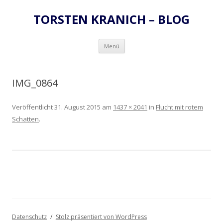
TORSTEN KRANICH – BLOG
Zum
Menü
Inhalt
springen
IMG_0864
Veröffentlicht
31. August 2015
am
1437 × 2041
in
Flucht mit rotem
Schatten
.
Datenschutz
Stolz präsentiert von WordPress