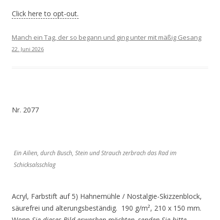
Click here to opt-out.
Manch ein Tag, der so begann und ging unter mit mäßig Gesang
22. Juni 2026
Nr. 2077
Ein Ailien, durch Busch, Stein und Strauch zerbrach das Rad im
Schicksalsschlag
Acryl, Farbstift auf 5) Hahnemühle / Nostalgie-Skizzenblock,
säurefrei und alterungsbeständig. 190 g/m², 210 x 150 mm.
Wenn
Sie dieses Bild erwerben möchten, senden Sie bitte