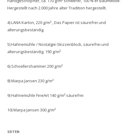
handgeschöpfter, ca. 170 g/m² schwerer, 100 % er Baumwolle.
Hergestellt nach 2.000 Jahre alter Tradition hergestellt.
4) LANA Karton, 220 g/m² , Das Papier ist säurefrei und
alterungsbeständig.
5) Hahnemühle / Nostalgie-Skizzenblock, säurefrei und
alterungsbeständig. 190 g/m²
6) Schoellershammer 200 g/m²
8) Marpa Jansen 230 g/m²
9) Hahnemühle FineArt 140 g/m² säurefrei
10) Marpa Jansen 300 g/m²
SEITEN