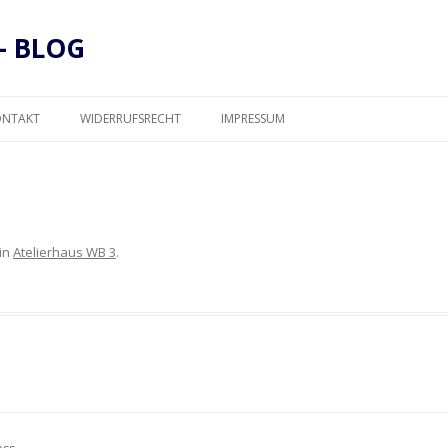
– BLOG
Zum
Inhalt
ONTAKT
WIDERRUFSRECHT
IMPRESSUM
springen
DATENSCHUTZ
in
Atelierhaus WB 3
.