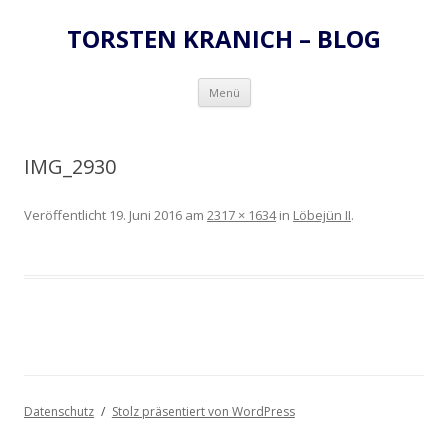
TORSTEN KRANICH – BLOG
Zum
Menü
Inhalt
springen
IMG_2930
Veröffentlicht
19. Juni 2016
am
2317 × 1634
in
Löbejün II
.
Datenschutz
Stolz präsentiert von WordPress