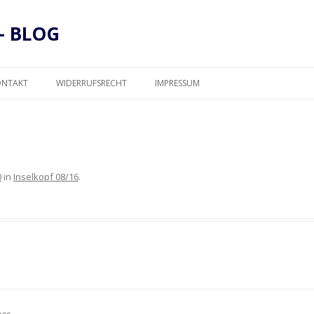
– BLOG
Zum
Inhalt
ONTAKT
WIDERRUFSRECHT
IMPRESSUM
springen
DATENSCHUTZ
0
in
Inselkopf 08/16
.