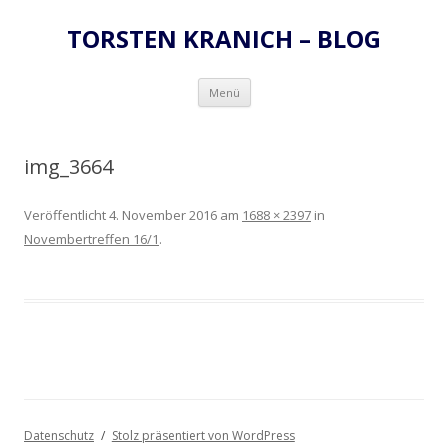
TORSTEN KRANICH – BLOG
Zum
Menü
Inhalt
springen
img_3664
Veröffentlicht
4. November 2016
am
1688 × 2397
in
Novembertreffen 16/1
.
Datenschutz
Stolz präsentiert von WordPress