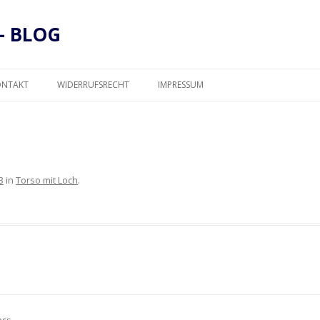
– BLOG
Zum
Inhalt
ONTAKT
WIDERRUFSRECHT
IMPRESSUM
springen
DATENSCHUTZ
3
in
Torso mit Loch
.