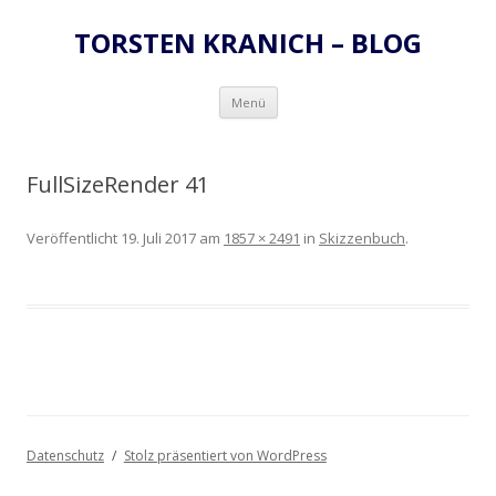
TORSTEN KRANICH – BLOG
Zum
Menü
Inhalt
springen
FullSizeRender 41
Veröffentlicht
19. Juli 2017
am
1857 × 2491
in
Skizzenbuch
.
Datenschutz
Stolz präsentiert von WordPress