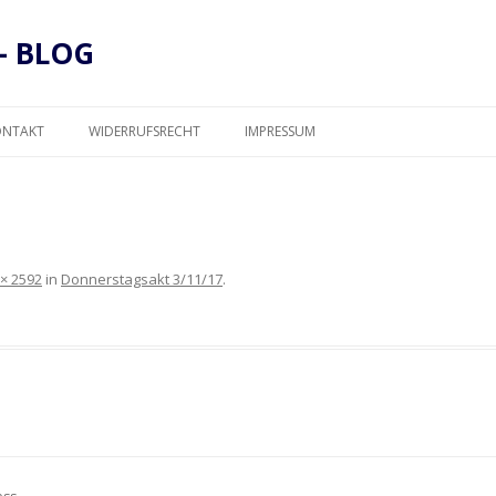
– BLOG
Zum
Inhalt
ONTAKT
WIDERRUFSRECHT
IMPRESSUM
springen
DATENSCHUTZ
 × 2592
in
Donnerstagsakt 3/11/17
.