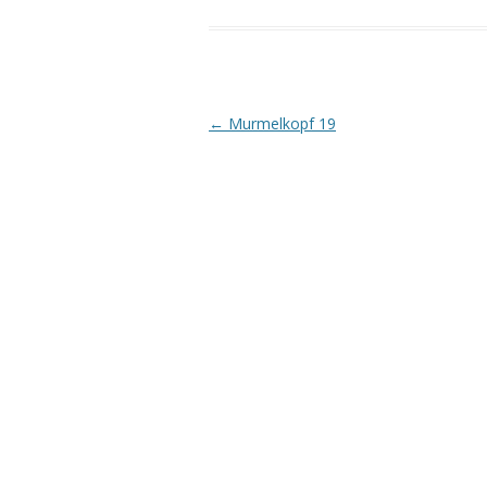
Beitrags-
←
Murmelkopf 19
Navigation