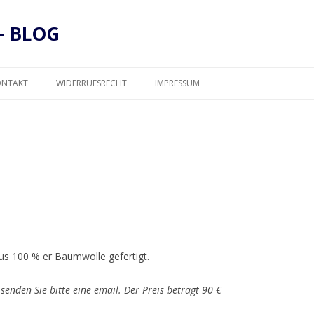
– BLOG
Zum
Inhalt
ONTAKT
WIDERRUFSRECHT
IMPRESSUM
springen
DATENSCHUTZ
us 100 % er Baumwolle gefertigt.
senden Sie bitte eine email. Der Preis beträgt 90 €