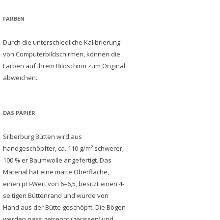
FARBEN
Durch die unterschiedliche Kalibrierung
von Computerbildschirmen, können die
Farben auf Ihrem Bildschirm zum Original
abweichen.
DAS PAPIER
Silberburg Bütten wird aus
handgeschöpfter, ca. 110 g/m² schwerer,
100 % er Baumwolle angefertigt. Das
Material hat eine matte Oberfläche,
einen pH-Wert von 6–6,5, besitzt einen 4-
seitigen Büttenrand und wurde von
Hand aus der Bütte geschöpft. Die Bögen
werden nass getrennt (gerissen) und