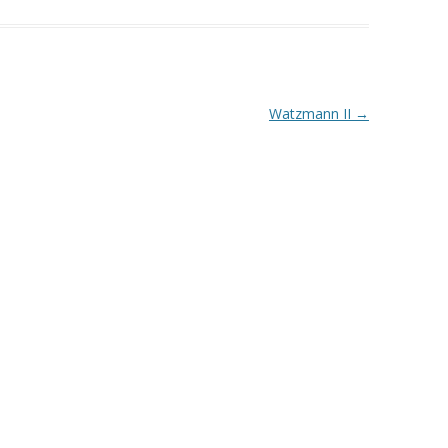
Watzmann II
→