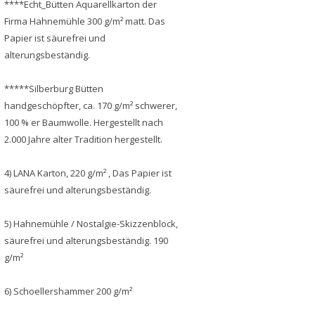
****Echt_Bütten Aquarellkarton der
Firma Hahnemühle 300 g/m² matt. Das
Papier ist säurefrei und
alterungsbeständig.
*****Silberburg Bütten
handgeschöpfter, ca. 170 g/m² schwerer,
100 % er Baumwolle. Hergestellt nach
2.000 Jahre alter Tradition hergestellt.
4) LANA Karton, 220 g/m² , Das Papier ist
säurefrei und alterungsbeständig.
5) Hahnemühle / Nostalgie-Skizzenblock,
säurefrei und alterungsbeständig. 190
g/m²
6) Schoellershammer 200 g/m²