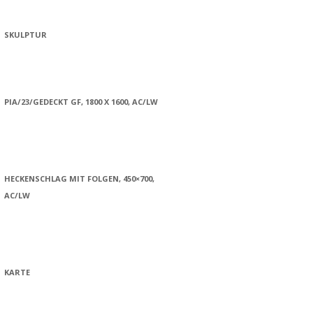
SKULPTUR
PIA/23/GEDECKT GF, 1800 X 1600, AC/LW
HECKENSCHLAG MIT FOLGEN, 450×700,
AC/LW
KARTE