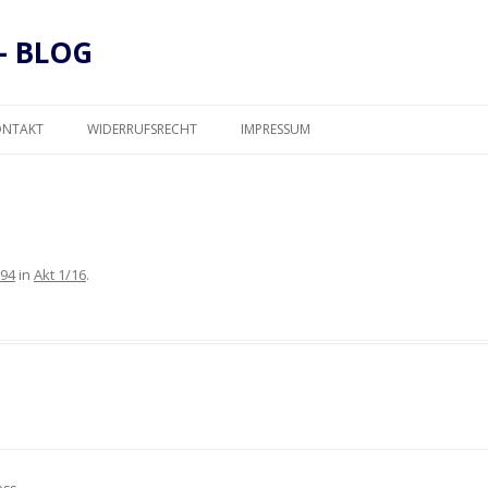
– BLOG
Zum
Inhalt
ONTAKT
WIDERRUFSRECHT
IMPRESSUM
springen
DATENSCHUTZ
394
in
Akt 1/16
.