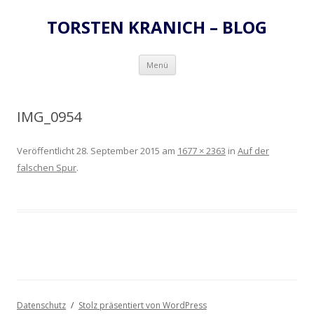
TORSTEN KRANICH – BLOG
Zum
Menü
Inhalt
springen
IMG_0954
Veröffentlicht
28. September 2015
am
1677 × 2363
in
Auf der
falschen Spur
.
Datenschutz
Stolz präsentiert von WordPress