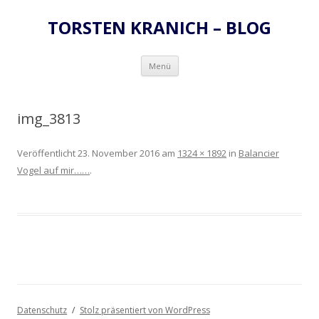
TORSTEN KRANICH – BLOG
Zum
Menü
Inhalt
springen
img_3813
Veröffentlicht
23. November 2016
am
1324 × 1892
in
Balancier
Vogel auf mir……
.
Datenschutz
Stolz präsentiert von WordPress