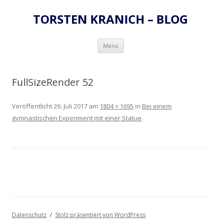
TORSTEN KRANICH – BLOG
Zum
Menü
Inhalt
springen
FullSizeRender 52
Veröffentlicht
26. Juli 2017
am
1804 × 1695
in
Bei einem
gymnastischen Experiment mit einer Statue
.
Datenschutz
Stolz präsentiert von WordPress