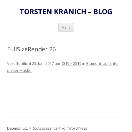
TORSTEN KRANICH – BLOG
Zum
Menü
Inhalt
springen
FullSizeRender 26
Veröffentlicht
25. Juni 2017
am
1819 × 2519
in
Blumenfrau hinter
dukler Maske
.
Datenschutz
Stolz präsentiert von WordPress