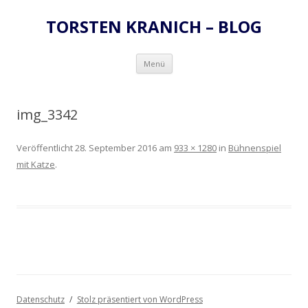
TORSTEN KRANICH – BLOG
Zum
Menü
Inhalt
springen
img_3342
Veröffentlicht
28. September 2016
am
933 × 1280
in
Bühnenspiel
mit Katze
.
Datenschutz
Stolz präsentiert von WordPress