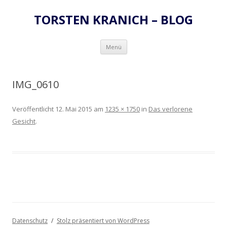
TORSTEN KRANICH – BLOG
Zum
Menü
Inhalt
springen
IMG_0610
Veröffentlicht
12. Mai 2015
am
1235 × 1750
in
Das verlorene
Gesicht
.
Datenschutz
Stolz präsentiert von WordPress