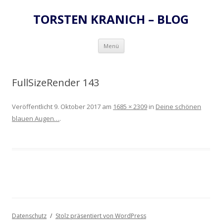
TORSTEN KRANICH – BLOG
Zum
Menü
Inhalt
springen
FullSizeRender 143
Veröffentlicht
9. Oktober 2017
am
1685 × 2309
in
Deine schönen
blauen Augen…
.
Datenschutz
Stolz präsentiert von WordPress