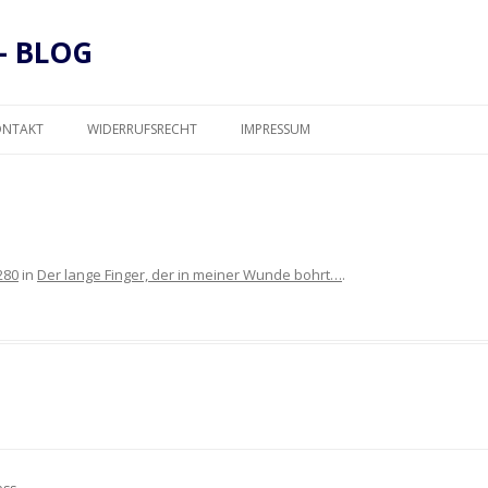
– BLOG
Zum
Inhalt
ONTAKT
WIDERRUFSRECHT
IMPRESSUM
springen
DATENSCHUTZ
280
in
Der lange Finger, der in meiner Wunde bohrt…
.