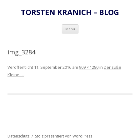
TORSTEN KRANICH – BLOG
Zum
Menü
Inhalt
springen
img_3284
Veröffentlicht
11. September 2016
am
909 × 1280
in
Der süße
Kleine….
.
Datenschutz
Stolz präsentiert von WordPress