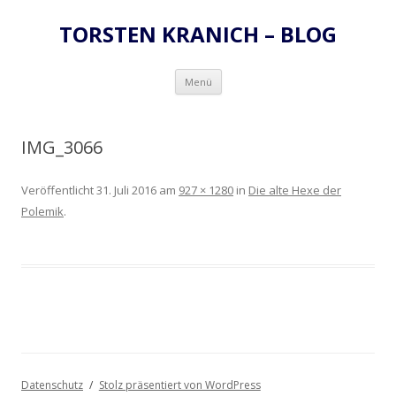
TORSTEN KRANICH – BLOG
Zum
Menü
Inhalt
springen
IMG_3066
Veröffentlicht
31. Juli 2016
am
927 × 1280
in
Die alte Hexe der
Polemik
.
Datenschutz
Stolz präsentiert von WordPress