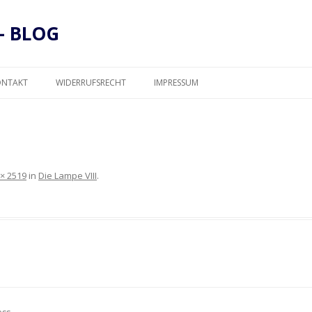
– BLOG
Zum
Inhalt
ONTAKT
WIDERRUFSRECHT
IMPRESSUM
springen
DATENSCHUTZ
 × 2519
in
Die Lampe VIII
.