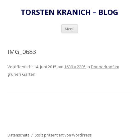
TORSTEN KRANICH – BLOG
Zum
Menü
Inhalt
springen
IMG_0683
Veröffentlicht
14. Juni 2015
am
1639 × 2205
in
Donnerkopf im
grünen Garten
.
Datenschutz
Stolz präsentiert von WordPress