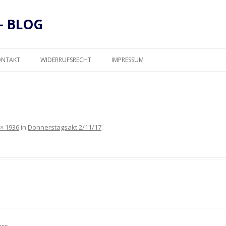
– BLOG
Zum
Inhalt
ONTAKT
WIDERRUFSRECHT
IMPRESSUM
springen
DATENSCHUTZ
 × 1936
in
Donnerstagsakt 2/11/17
.