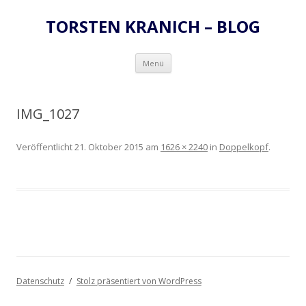
TORSTEN KRANICH – BLOG
Zum
Menü
Inhalt
springen
IMG_1027
Veröffentlicht
21. Oktober 2015
am
1626 × 2240
in
Doppelkopf
.
Datenschutz
Stolz präsentiert von WordPress