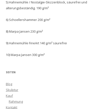
5) Hahnemühle / Nostalgie-Skizzenblock, säurefrei und
alterungsbeständig. 190 g/m²
6) Schoellershammer 200 g/m²
8) Marpa Jansen 230 g/m²
9) Hahnemühle FineArt 140 g/m² säurefrei
10) Marpa Jansen 300 g/m²
SEITEN
Blog
Skulptur
Kauf
Rahmung
Kontakt