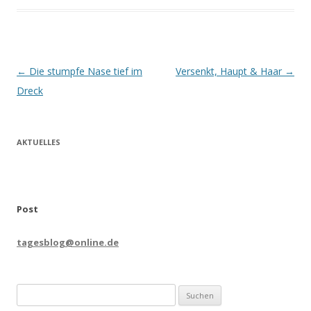
Beitrags-
←
Die stumpfe Nase tief im
Versenkt, Haupt & Haar
→
Navigation
Dreck
AKTUELLES
Post
tagesblog@online.de
Suchen
nach: