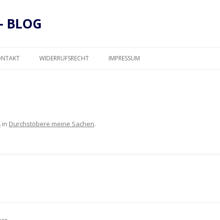
– BLOG
Zum
Inhalt
ONTAKT
WIDERRUFSRECHT
IMPRESSUM
springen
DATENSCHUTZ
4
in
Durchstöbere meine Sachen
.