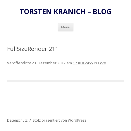
TORSTEN KRANICH – BLOG
Zum
Menü
Inhalt
springen
FullSizeRender 211
Veröffentlicht
23. Dezember 2017
am
1738 × 2455
in
Ecke
.
Datenschutz
Stolz präsentiert von WordPress