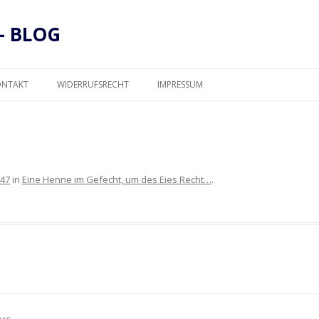
– BLOG
Zum
Inhalt
ONTAKT
WIDERRUFSRECHT
IMPRESSUM
springen
DATENSCHUTZ
447
in
Eine Henne im Gefecht, um des Eies Recht…
.