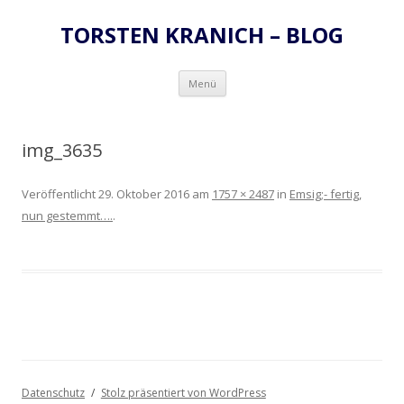
TORSTEN KRANICH – BLOG
Zum
Menü
Inhalt
springen
img_3635
Veröffentlicht
29. Oktober 2016
am
1757 × 2487
in
Emsig;- fertig,
nun gestemmt….
.
Datenschutz
Stolz präsentiert von WordPress