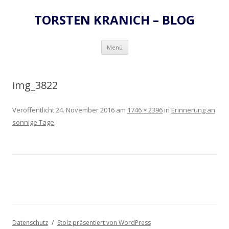
TORSTEN KRANICH – BLOG
Zum
Menü
Inhalt
springen
img_3822
Veröffentlicht
24. November 2016
am
1746 × 2396
in
Erinnerung an
sonnige Tage
.
Datenschutz
Stolz präsentiert von WordPress