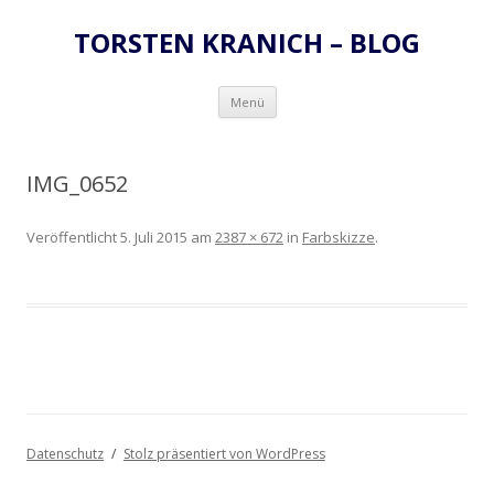
TORSTEN KRANICH – BLOG
Zum
Menü
Inhalt
springen
IMG_0652
Veröffentlicht
5. Juli 2015
am
2387 × 672
in
Farbskizze
.
Datenschutz
Stolz präsentiert von WordPress