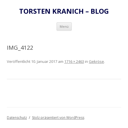
TORSTEN KRANICH – BLOG
Zum
Menü
Inhalt
springen
IMG_4122
Veröffentlicht
10. Januar 2017
am
1716 × 2463
in
Gekröse
.
Datenschutz
Stolz präsentiert von WordPress