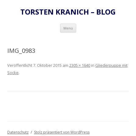
TORSTEN KRANICH – BLOG
Zum
Menü
Inhalt
springen
IMG_0983
Veröffentlicht
7. Oktober 2015
am
2305 × 1640
in
Gliederpuppe mit
Socke
.
Datenschutz
Stolz präsentiert von WordPress