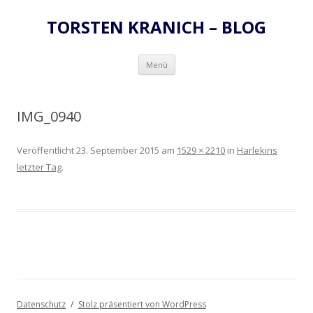
TORSTEN KRANICH – BLOG
Zum
Menü
Inhalt
springen
IMG_0940
Veröffentlicht
23. September 2015
am
1529 × 2210
in
Harlekins
letzter Tag
.
Datenschutz
Stolz präsentiert von WordPress