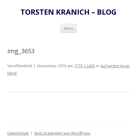
TORSTEN KRANICH – BLOG
Zum
Menü
Inhalt
springen
img_3653
Veröffentlicht
1. November 2016
am
1773 × 2425
in
Auf einem Auge
blind
.
Datenschutz
Stolz präsentiert von WordPress