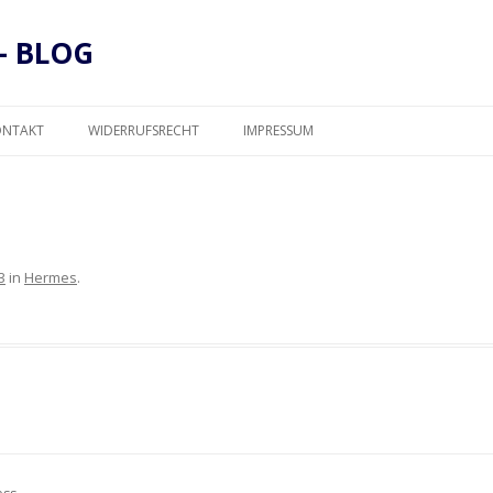
– BLOG
Zum
Inhalt
ONTAKT
WIDERRUFSRECHT
IMPRESSUM
springen
DATENSCHUTZ
3
in
Hermes
.