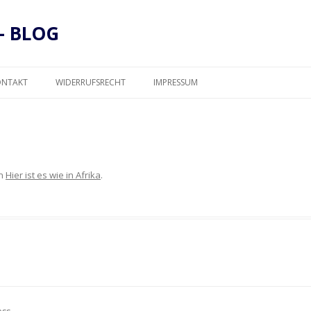
– BLOG
Zum
Inhalt
ONTAKT
WIDERRUFSRECHT
IMPRESSUM
springen
DATENSCHUTZ
n
Hier ist es wie in Afrika
.