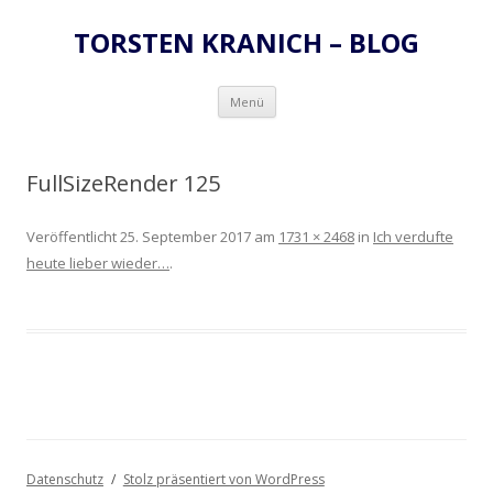
TORSTEN KRANICH – BLOG
Zum
Menü
Inhalt
springen
FullSizeRender 125
Veröffentlicht
25. September 2017
am
1731 × 2468
in
Ich verdufte
heute lieber wieder…
.
Datenschutz
Stolz präsentiert von WordPress