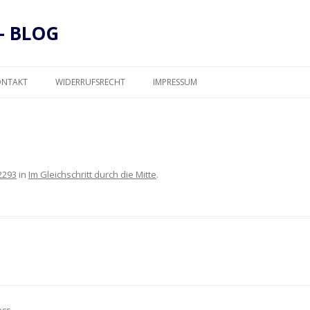
– BLOG
Zum
Inhalt
ONTAKT
WIDERRUFSRECHT
IMPRESSUM
springen
DATENSCHUTZ
2293
in
Im Gleichschritt durch die Mitte
.