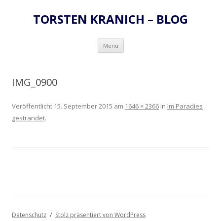
TORSTEN KRANICH – BLOG
Zum
Menü
Inhalt
springen
IMG_0900
Veröffentlicht
15. September 2015
am
1646 × 2366
in
Im Paradies
gestrandet
.
Datenschutz
Stolz präsentiert von WordPress