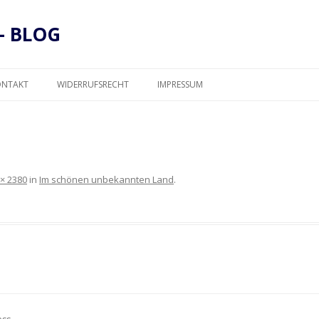
– BLOG
Zum
Inhalt
ONTAKT
WIDERRUFSRECHT
IMPRESSUM
springen
DATENSCHUTZ
 × 2380
in
Im schönen unbekannten Land
.