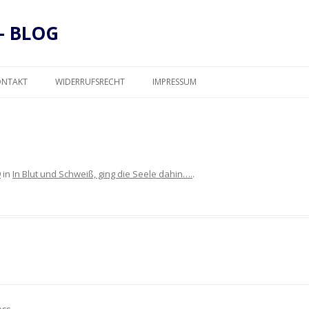
– BLOG
Zum
Inhalt
ONTAKT
WIDERRUFSRECHT
IMPRESSUM
springen
DATENSCHUTZ
9
in
In Blut und Schweiß, ging die Seele dahin….
.