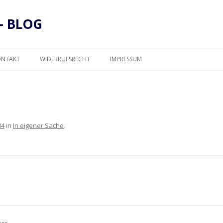
– BLOG
Zum
Inhalt
ONTAKT
WIDERRUFSRECHT
IMPRESSUM
springen
DATENSCHUTZ
84
in
In eigener Sache
.