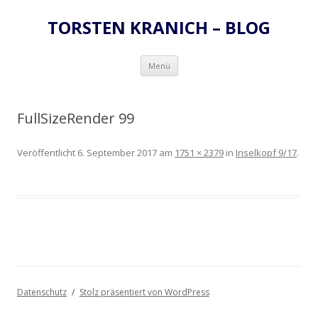
TORSTEN KRANICH – BLOG
Zum
Menü
Inhalt
springen
FullSizeRender 99
Veröffentlicht
6. September 2017
am
1751 × 2379
in
Inselkopf 9/17
.
Datenschutz
Stolz präsentiert von WordPress