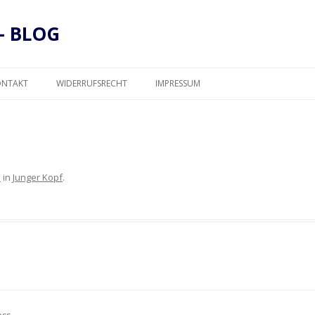
– BLOG
Zum
Inhalt
ONTAKT
WIDERRUFSRECHT
IMPRESSUM
springen
DATENSCHUTZ
3
in
Junger Kopf
.