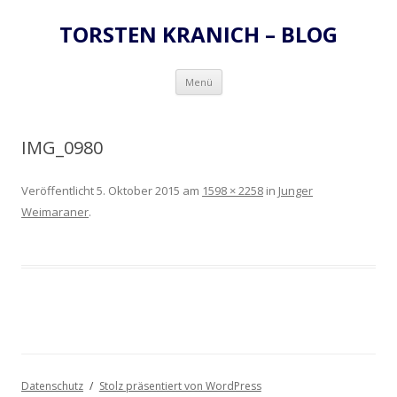
TORSTEN KRANICH – BLOG
Zum
Menü
Inhalt
springen
IMG_0980
Veröffentlicht
5. Oktober 2015
am
1598 × 2258
in
Junger
Weimaraner
.
Datenschutz
Stolz präsentiert von WordPress