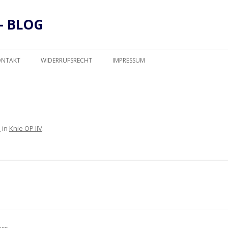
– BLOG
Zum
Inhalt
ONTAKT
WIDERRUFSRECHT
IMPRESSUM
springen
DATENSCHUTZ
3
in
Knie OP IIV
.