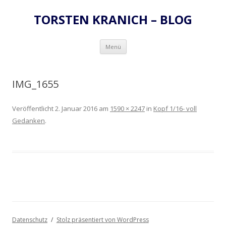
TORSTEN KRANICH – BLOG
Zum
Menü
Inhalt
springen
IMG_1655
Veröffentlicht
2. Januar 2016
am
1590 × 2247
in
Kopf 1/16- voll
Gedanken
.
Datenschutz
Stolz präsentiert von WordPress