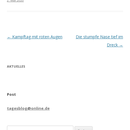
2. Mai 2020
Beitrags-
←
Kampftag mit roten Augen
Die stumpfe Nase tief im
Navigation
Dreck
→
AKTUELLES
Post
tagesblog@online.de
Suchen