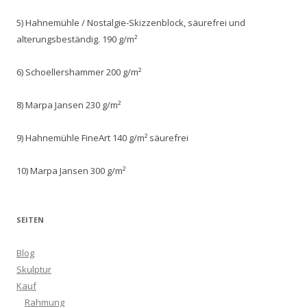
5) Hahnemühle / Nostalgie-Skizzenblock, säurefrei und
alterungsbeständig. 190 g/m²
6) Schoellershammer 200 g/m²
8) Marpa Jansen 230 g/m²
9) Hahnemühle FineArt 140 g/m² säurefrei
10) Marpa Jansen 300 g/m²
SEITEN
Blog
Skulptur
Kauf
Rahmung